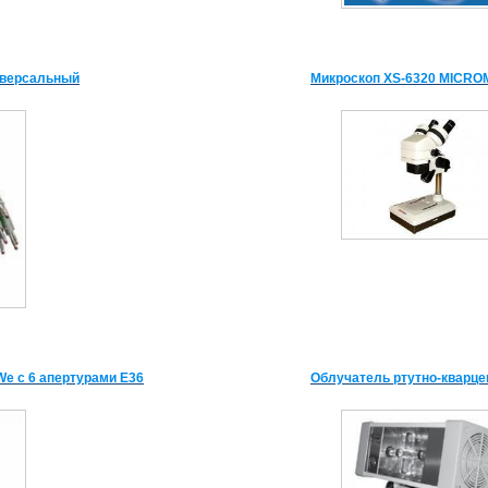
иверсальный
Микроскоп XS-6320 MICRO
e с 6 апертурами Е36
Облучатель ртутно-кварц