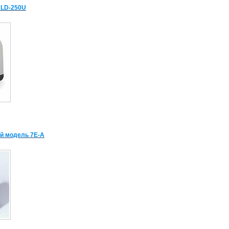
 LD-250U
й модель 7Е-А