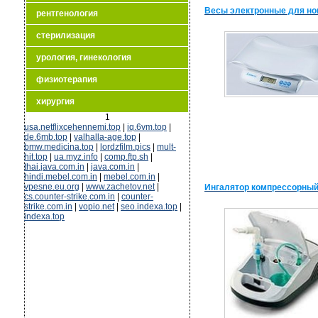
Весы электронные для но
рентгенология
стерилизация
урология, гинекология
физиотерапия
хирургия
1
usa.netflixcehennemi.top
|
iq.6vm.top
|
de.6mb.top
|
valhalla-age.top
|
bmw.medicina.top
|
lordzfilm.pics
|
mult-
hit.top
|
ua.myz.info
|
comp.ftp.sh
|
thai.java.com.in
|
java.com.in
|
hindi.mebel.com.in
|
mebel.com.in
|
vpesne.eu.org
|
www.zachetov.net
|
Ингалятор компрессорный
cs.counter-strike.com.in
|
counter-
strike.com.in
|
vopio.net
|
seo.indexa.top
|
indexa.top