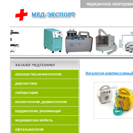
Ингалятор компрессорный
акушерство,неонатология
диагностика
лаборатория
косметология, дерматология
кардиология, реанимация
медицинская мебель
офтальмология