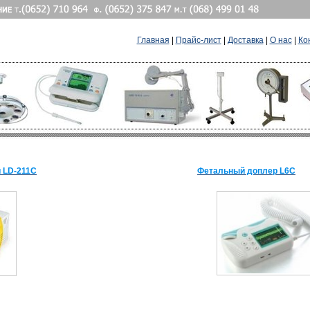
Главная
|
Прайс-лист
|
Доставка
|
О нас
|
Ко
 LD-211C
Фетальный доплер L6C