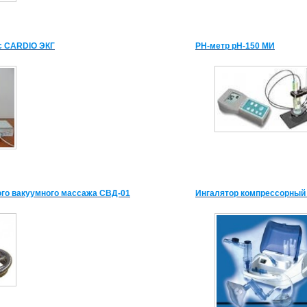
с CARDIO ЭКГ
РН-метр рН-150 МИ
ого вакуумного массажа СВД-01
Ингалятор компрессорны