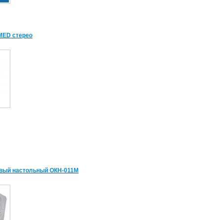
MED стерео
евый настольный ОКН-011М