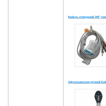
Кабель отведений ЭКГ ун
Офтальмоскоп ручной KaW