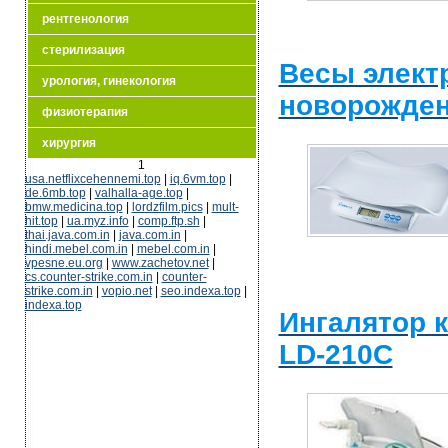
рентгенология
стерилизация
Весы элект
урология, гинекология
новорожден
физиотерапия
хирургия
1
usa.netflixcehennemi.top
|
iq.6vm.top
|
de.6mb.top
|
valhalla-age.top
|
bmw.medicina.top
|
lordzfilm.pics
|
mult-
hit.top
|
ua.myz.info
|
comp.ftp.sh
|
thai.java.com.in
|
java.com.in
|
hindi.mebel.com.in
|
mebel.com.in
|
vpesne.eu.org
|
www.zachetov.net
|
cs.counter-strike.com.in
|
counter-
strike.com.in
|
vopio.net
|
seo.indexa.top
|
indexa.top
Ингалятор 
LD-210C