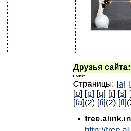
Друзья сайта:
Поиск:
Страницы: [
a
] [
[
o
] [
p
] [
q
] [
r
] [
s
] 
[
fa
](2) [
fi
](2) [
fl
](
free.alink.i
http://free.al