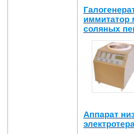
Галогенера
иммитатор 
соляных п
Аппарат ни
электротер