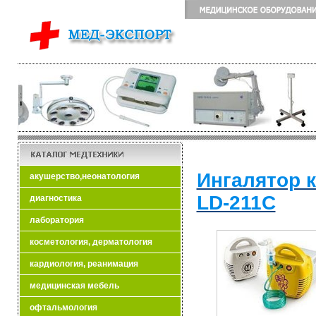
Ингалятор 
акушерство,неонатология
LD-211C
диагностика
лаборатория
косметология, дерматология
кардиология, реанимация
медицинская мебель
офтальмология