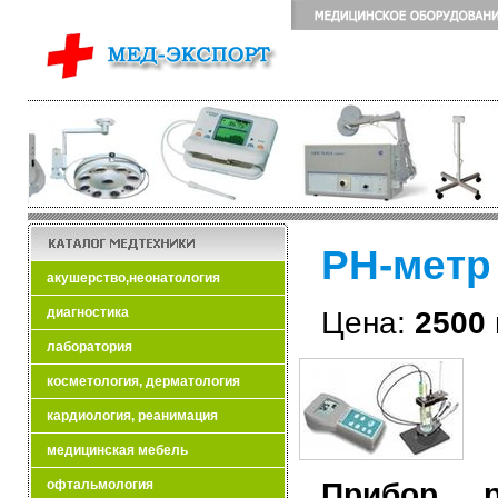
РН-метр
акушерство,неонатология
диагностика
Цена:
2500 
лаборатория
косметология, дерматология
кардиология, реанимация
медицинская мебель
Прибор 
офтальмология