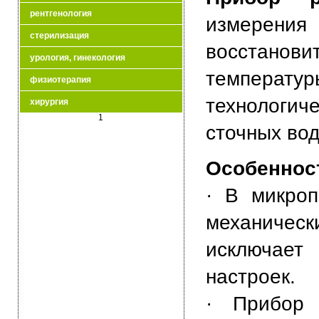
рентгенология
измерени
стерилизация
восстано
урология, гинекология
темпера
физиотерапия
технологи
хирургия
1
сточных вод
Особенност
· В микроп
механиче
исключает
настроек.
· Прибор 