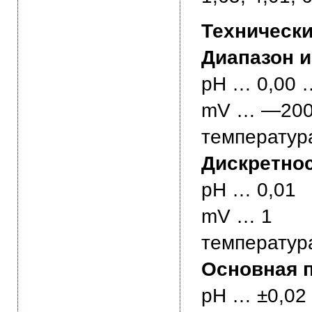
Технически
Диапазон и
рН … 0,00 
mV … —2000
температур
Дискретнос
рН … 0,01
mV … 1
температур
Основная п
рН … ±0,02