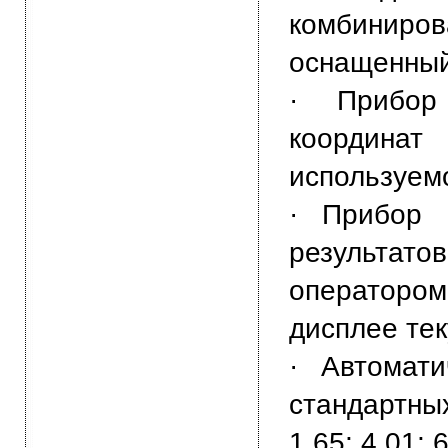
комбинир
оснащенный
· Прибор 
координа
используем
· Прибор 
результа
операторо
дисплее те
· Автомати
стандартн
1,65; 4,01; 