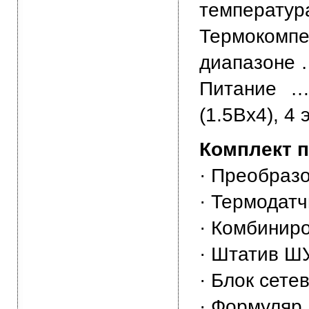
температур
Термоком
диапазоне 
Питание …
(1.5Вх4), 4
Комплект п
· Преобраз
· Термодатч
· Комбинир
· Штатив Ш
· Блок сете
· Формуляр