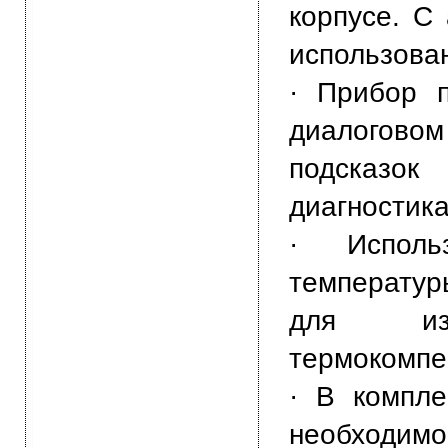
корпусе. С
использован
· Прибор п
диалогов
подсказо
диагностик
· Использ
температур
для из
термокомпе
· В компле
необходимое