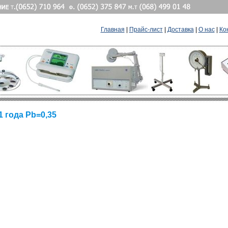
Главная
|
Прайс-лист
|
Доставка
|
О нас
|
Ко
1 года Pb=0,35