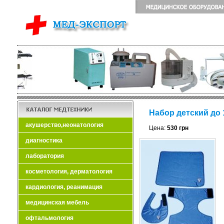
Набор детский до 
акушерство,неонатология
Цена:
530 грн
диагностика
лаборатория
косметология, дерматология
кардиология, реанимация
медицинская мебель
офтальмология