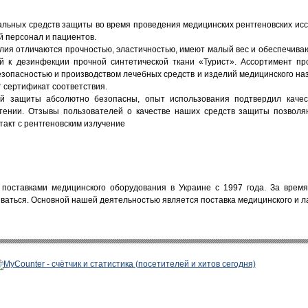
льных средств защиты во время проведения медицинских рентгеновских исс
й персонал и пациентов.
ия отличаются прочностью, эластичностью, имеют малый вес и обеспечиваю
ой к дезинфекции прочной синтетической ткани «Турист». Ассортимент п
безопасностью и производством лечебных средств и изделий медицинского 
 сертификат соответствия.
й защиты абсолютно безопасны, опыт использования подтвердил качест
етении. Отзывы пользователей о качестве наших средств защиты позволя
нтакт с рентгеновским излучение
поставками медицинского оборудования в Украине с 1997 года. За врем
ваться. Основной нашей деятельностью является поставка медицинского и л