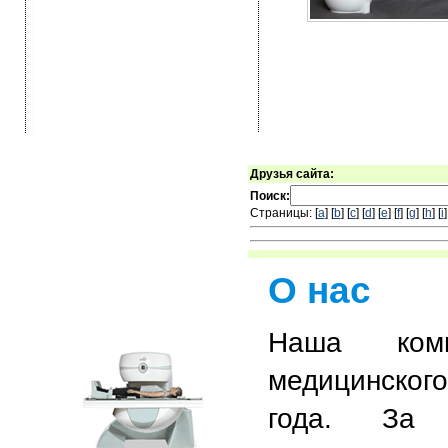
Друзья сайта:
Поиск:
Страницы: [
a
] [
b
] [
c
] [
d
] [
e
] [
f
] [
g
] [
h
] [
i
]
О нас
Наша комп
медицинског
года. За 