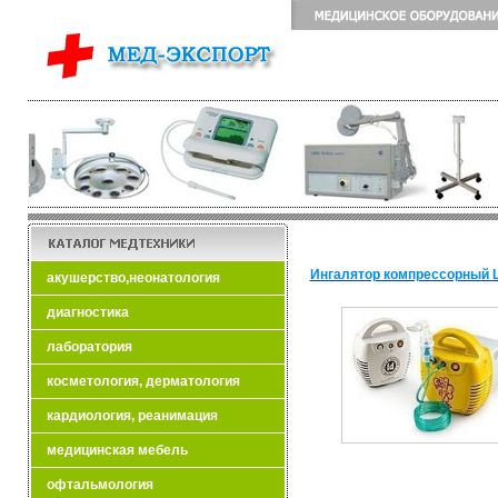
Ингалятор компрессорный 
акушерство,неонатология
диагностика
лаборатория
косметология, дерматология
кардиология, реанимация
медицинская мебель
офтальмология